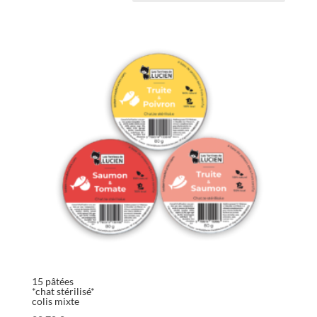
15 pâtées
*chat stérilisé*
colis mixte